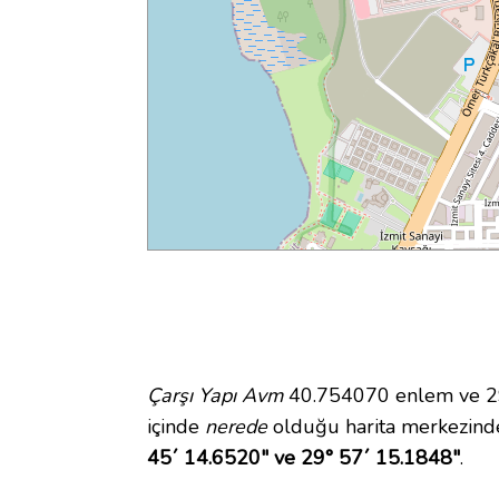
Çarşı Yapı Avm
40.754070 enlem ve 29.
içinde
nerede
olduğu harita merkezinde
45´ 14.6520" ve 29° 57´ 15.1848"
.