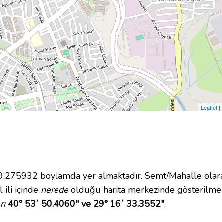
Leaflet
|
275932 boylamda yer almaktadır. Semt/Mahalle olarak
 ili içinde
nerede
olduğu harita merkezinde gösterilmekt
rı
40° 53´ 50.4060" ve 29° 16´ 33.3552"
.