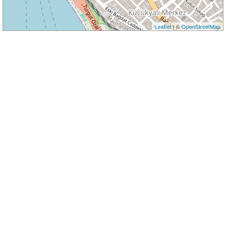
Leaflet
| ©
OpenStreetMap