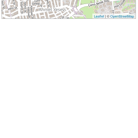
Leaflet
| ©
OpenStreetMap