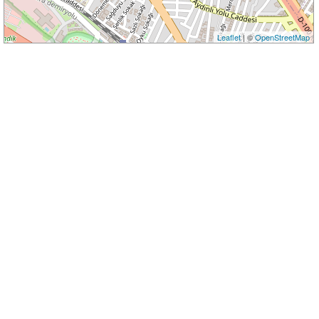
Leaflet
| ©
OpenStreetMap