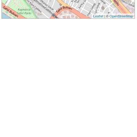
Leaflet
| ©
OpenStreetMap