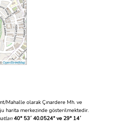
 ©
OpenStreetMap
/Mahalle olarak Çınardere Mh. ve
u harita merkezinde gösterilmektedir.
atları
40° 53´ 40.0524" ve 29° 14´