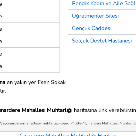
Pendik Kadın ve Aile Sağl
e
Öğretmenler Sitesi
e
Gençlik Caddesi
e
Selçuk Devlet Hastanesi
e
e
e
ına
en yakın yer Esen Sokak
ır.
ınardere Mahallesi Muhtarlığı
haritasına link verebilirsini
Çınardere Mahallesi Muhtarlığı Haritası