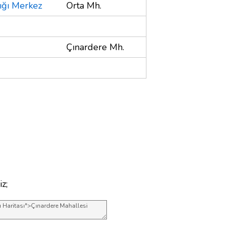
ığı Merkez
Orta Mh.
Çınardere Mh.
z;