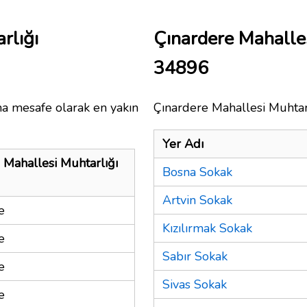
rlığı
Çınardere Mahalle
34896
na mesafe olarak en yakın
Çınardere Mahallesi Muhtarl
Yer Adı
 Mahallesi Muhtarlığı
Bosna Sokak
Artvin Sokak
e
Kızılırmak Sokak
e
Sabır Sokak
e
Sivas Sokak
e