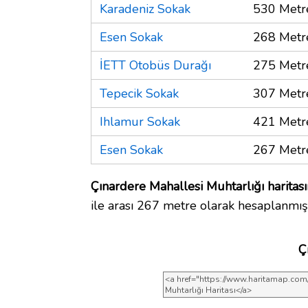
Karadeniz Sokak
530 Metr
Esen Sokak
268 Metr
İETT Otobüs Durağı
275 Metr
Tepecik Sokak
307 Metr
Ihlamur Sokak
421 Metr
Esen Sokak
267 Metr
Çınardere Mahallesi Muhtarlığı haritas
ile arası 267 metre olarak hesaplanmışt
Ç