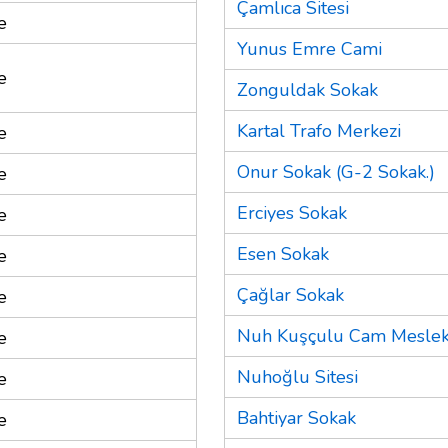
Çamlıca Sitesi
e
Yunus Emre Cami
e
Zonguldak Sokak
Kartal Trafo Merkezi
e
Onur Sokak (G-2 Sokak.)
e
Erciyes Sokak
e
Esen Sokak
e
Çağlar Sokak
e
Nuh Kuşçulu Cam Meslek 
e
Nuhoğlu Sitesi
e
Bahtiyar Sokak
e