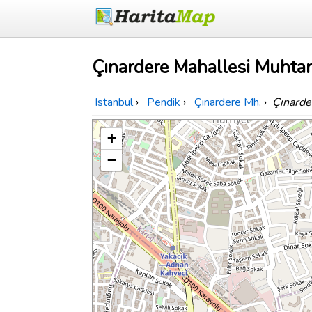
Çınardere Mahallesi Muhtarl
Istanbul
›
Pendik
›
Çınardere Mh.
›
Çınarde
+
−