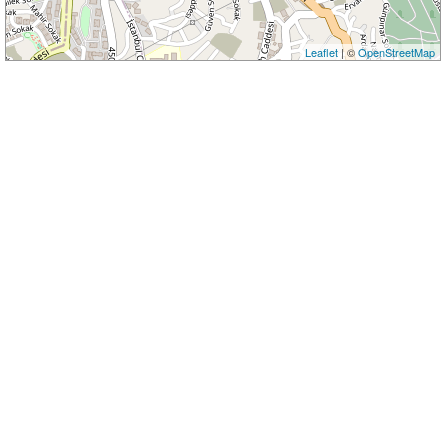
Leaflet
| ©
OpenStreetMap