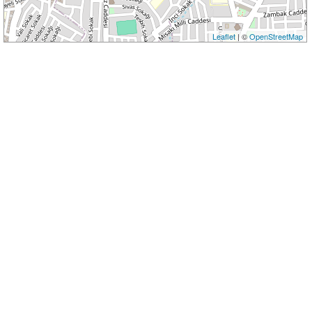
Leaflet
| ©
OpenStreetMap