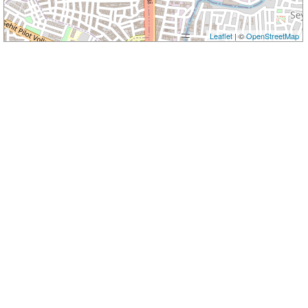
Leaflet
| ©
OpenStreetMap