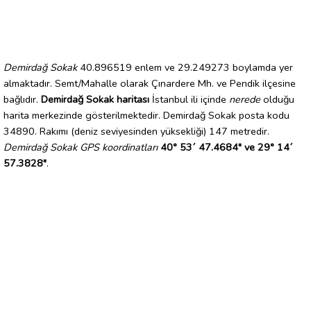
Demirdağ Sokak
40.896519 enlem ve 29.249273 boylamda yer
almaktadır. Semt/Mahalle olarak Çınardere Mh. ve Pendik ilçesine
bağlıdır.
Demirdağ Sokak haritası
İstanbul ili içinde
nerede
olduğu
harita merkezinde gösterilmektedir. Demirdağ Sokak posta kodu
34890. Rakımı (deniz seviyesinden yüksekliği) 147 metredir.
Demirdağ Sokak GPS koordinatları
40° 53´ 47.4684" ve 29° 14´
57.3828"
.