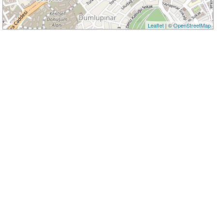
Leaflet
| ©
OpenStreetMap