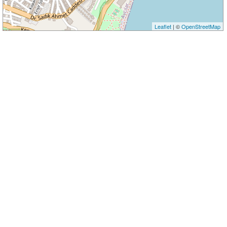
Leaflet
| ©
OpenStreetMap