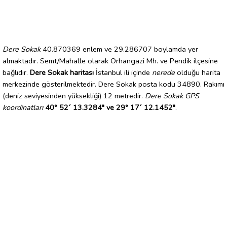
Dere Sokak
40.870369 enlem ve 29.286707 boylamda yer
almaktadır. Semt/Mahalle olarak Orhangazi Mh. ve Pendik ilçesine
bağlıdır.
Dere Sokak haritası
İstanbul ili içinde
nerede
olduğu harita
merkezinde gösterilmektedir. Dere Sokak posta kodu 34890. Rakımı
(deniz seviyesinden yüksekliği) 12 metredir.
Dere Sokak GPS
koordinatları
40° 52´ 13.3284" ve 29° 17´ 12.1452"
.