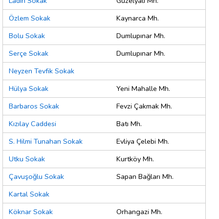
Ladin Sokak
Güzelyalı Mh.
Özlem Sokak
Kaynarca Mh.
Bolu Sokak
Dumlupınar Mh.
Serçe Sokak
Dumlupınar Mh.
Neyzen Tevfik Sokak
Hülya Sokak
Yeni Mahalle Mh.
Barbaros Sokak
Fevzi Çakmak Mh.
Kızılay Caddesi
Batı Mh.
S. Hilmi Tunahan Sokak
Evliya Çelebi Mh.
Utku Sokak
Kurtköy Mh.
Çavuşoğlu Sokak
Sapan Bağları Mh.
Kartal Sokak
Köknar Sokak
Orhangazi Mh.