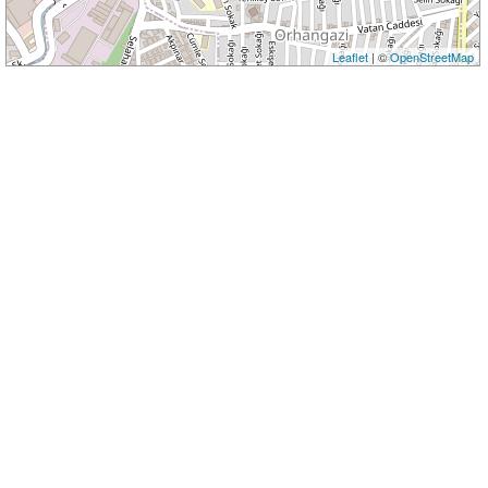
Leaflet
| ©
OpenStreetMap