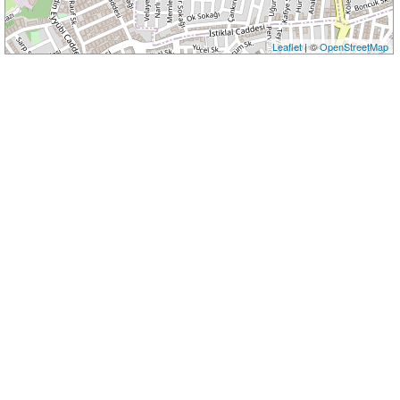
Leaflet
| ©
OpenStreetMap