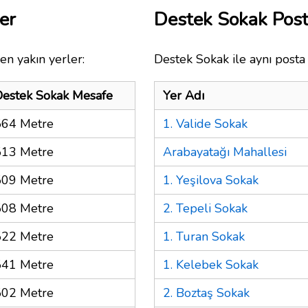
er
Destek Sokak Pos
en yakın yerler:
Destek Sokak ile aynı posta
Destek Sokak Mesafe
Yer Adı
564 Metre
1. Valide Sokak
513 Metre
Arabayatağı Mahallesi
509 Metre
1. Yeşilova Sokak
508 Metre
2. Tepeli Sokak
522 Metre
1. Turan Sokak
541 Metre
1. Kelebek Sokak
502 Metre
2. Boztaş Sokak