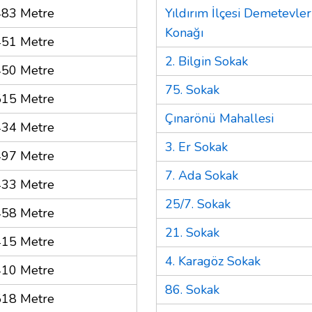
483 Metre
Yıldırım İlçesi Demetevle
Konağı
451 Metre
2. Bilgin Sokak
450 Metre
75. Sokak
515 Metre
Çınarönü Mahallesi
434 Metre
3. Er Sokak
497 Metre
7. Ada Sokak
433 Metre
25/7. Sokak
458 Metre
21. Sokak
415 Metre
4. Karagöz Sokak
410 Metre
86. Sokak
518 Metre