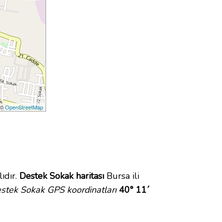
 ©
OpenStreetMap
ıdır.
Destek Sokak haritası
Bursa ili
stek Sokak GPS koordinatları
40° 11´