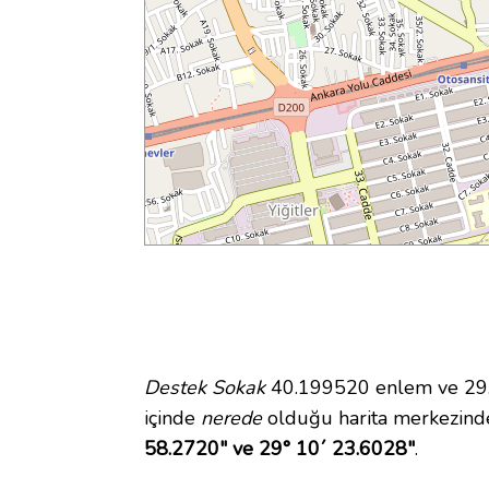
Destek Sokak
40.199520 enlem ve 29.1
içinde
nerede
olduğu harita merkezind
58.2720" ve 29° 10´ 23.6028"
.