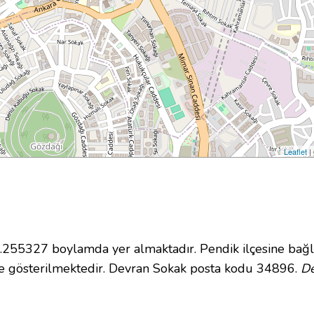
Leaflet
|
55327 boylamda yer almaktadır. Pendik ilçesine bağlı
e gösterilmektedir. Devran Sokak posta kodu 34896.
De