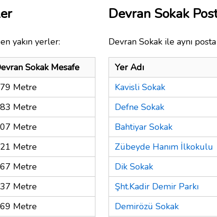
er
Devran Sokak Pos
en yakın yerler:
Devran Sokak ile aynı posta
evran Sokak Mesafe
Yer Adı
79 Metre
Kavisli Sokak
83 Metre
Defne Sokak
07 Metre
Bahtiyar Sokak
21 Metre
Zübeyde Hanım İlkokulu
67 Metre
Dik Sokak
37 Metre
Şht.Kadir Demir Parkı
69 Metre
Demirözü Sokak