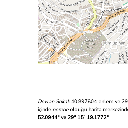
Devran Sokak
40.897804 enlem ve 29.2
içinde
nerede
olduğu harita merkezind
52.0944" ve 29° 15´ 19.1772"
.