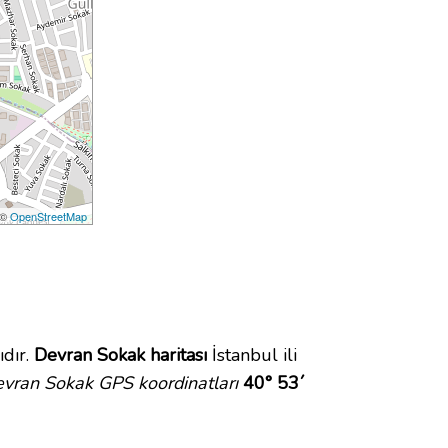
 ©
OpenStreetMap
dır.
Devran Sokak haritası
İstanbul ili
vran Sokak GPS koordinatları
40° 53´