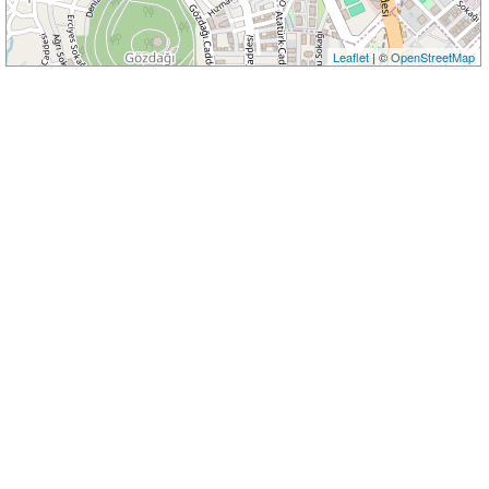
Leaflet
| ©
OpenStreetMap