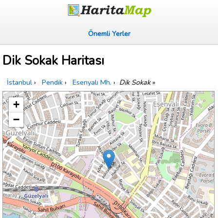
Önemli Yerler
Dik Sokak Haritası
İstanbul
›
Pendik
›
Esenyalı Mh.
›
Dik Sokak
»
+
−