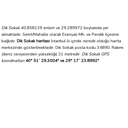
Dik Sokak
40.858139 enlem ve 29.289972 boylamda yer
almaktadır. Semt/Mahalle olarak Esenyalı Mh. ve Pendik ilçesine
bağlıdır.
Dik Sokak haritası
İstanbul ili içinde
nerede
olduğu harita
merkezinde gösterilmektedir. Dik Sokak posta kodu 34890. Rakımı
(deniz seviyesinden yüksekliği) 31 metredir.
Dik Sokak GPS
koordinatları
40° 51´ 29.3004" ve 29° 17´ 23.8992"
.