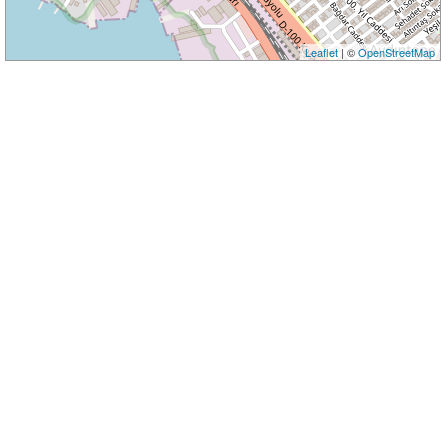
Leaflet
| ©
OpenStreetMap