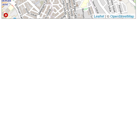
Leaflet
| ©
OpenStreetMap