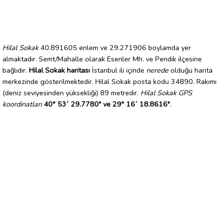
Hilal Sokak
40.891605 enlem ve 29.271906 boylamda yer
almaktadır. Semt/Mahalle olarak Esenler Mh. ve Pendik ilçesine
bağlıdır.
Hilal Sokak haritası
İstanbul ili içinde
nerede
olduğu harita
merkezinde gösterilmektedir. Hilal Sokak posta kodu 34890. Rakımı
(deniz seviyesinden yüksekliği) 89 metredir.
Hilal Sokak GPS
koordinatları
40° 53´ 29.7780" ve 29° 16´ 18.8616"
.