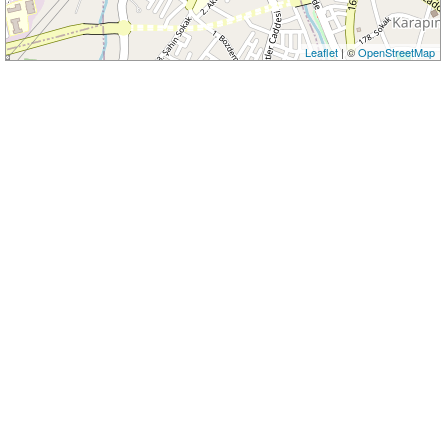
Leaflet
| ©
OpenStreetMap