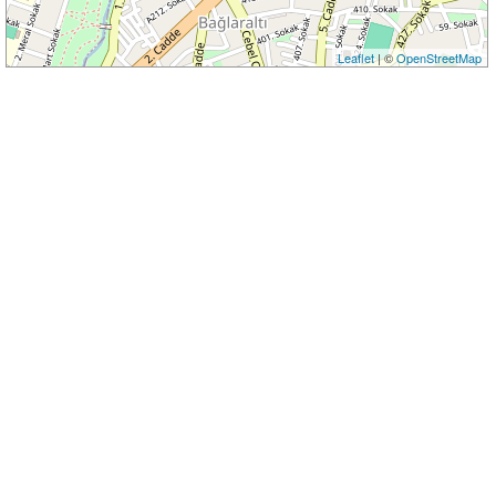
Leaflet
| ©
OpenStreetMap