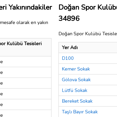
ri Yakınındakiler
Doğan Spor Kulübü
34896
 mesafe olarak en yakın
Doğan Spor Kulübü Tesisleri
or Kulübü Tesisleri
Yer Adı
D100
re
Kemer Sokak
re
Gölova Sokak
re
Lütfü Sokak
re
Bereket Sokak
re
Taşlı Bayır Sokak
re