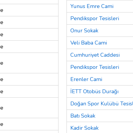
Yunus Emre Cami
re
Pendikspor Tesisleri
re
Onur Sokak
re
Veli Baba Cami
re
Cumhuriyet Caddesi
re
Pendikspor Tesisleri
re
Erenler Cami
re
İETT Otobüs Durağı
Doğan Spor Kulübü Tesisl
re
Batı Sokak
re
Kadir Sokak