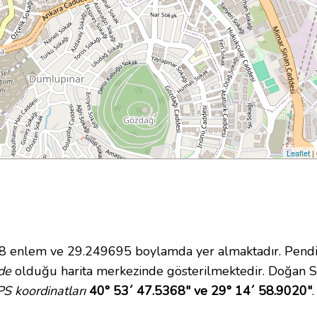
Leaflet
|
enlem ve 29.249695 boylamda yer almaktadır. Pendik 
de
olduğu harita merkezinde gösterilmektedir. Doğan S
S koordinatları
40° 53´ 47.5368" ve 29° 14´ 58.9020"
.