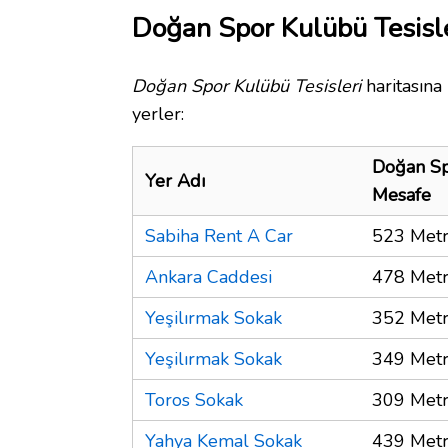
Doğan Spor Kulübü Tesisle
Doğan Spor Kulübü Tesisleri
haritasına
yerler:
Doğan Sp
Yer Adı
Mesafe
Sabiha Rent A Car
523 Met
Ankara Caddesi
478 Met
Yeşilırmak Sokak
352 Met
Yeşilırmak Sokak
349 Met
Toros Sokak
309 Met
Yahya Kemal Sokak
439 Met