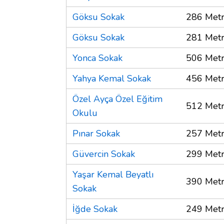
Göksu Sokak
286 Met
Göksu Sokak
281 Met
Yonca Sokak
506 Met
Yahya Kemal Sokak
456 Met
Özel Ayça Özel Eğitim
512 Met
Okulu
Pınar Sokak
257 Met
Güvercin Sokak
299 Met
Yaşar Kemal Beyatlı
390 Met
Sokak
İğde Sokak
249 Met