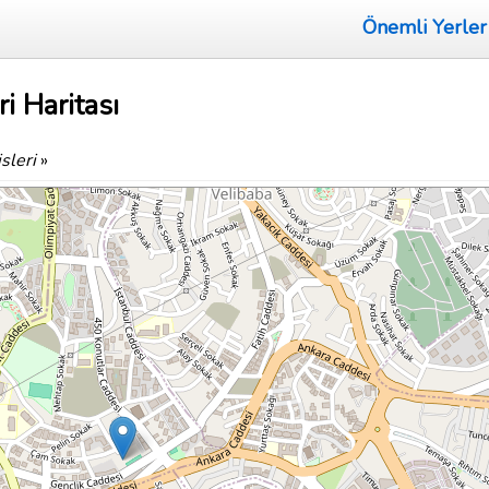
Önemli Yerler
i Haritası
sleri
»