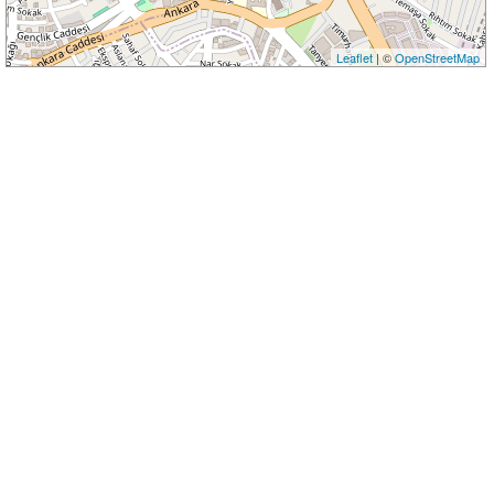
Leaflet
| ©
OpenStreetMap