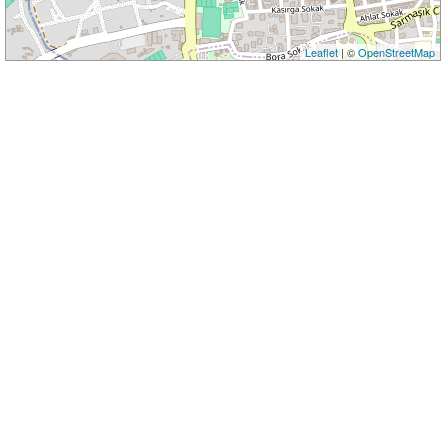
Leaflet
| ©
OpenStreetMap