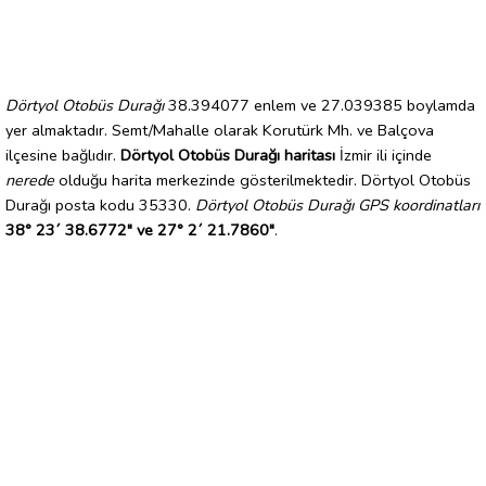
Dörtyol Otobüs Durağı
38.394077 enlem ve 27.039385 boylamda
yer almaktadır. Semt/Mahalle olarak Korutürk Mh. ve Balçova
ilçesine bağlıdır.
Dörtyol Otobüs Durağı haritası
İzmir ili içinde
nerede
olduğu harita merkezinde gösterilmektedir. Dörtyol Otobüs
Durağı posta kodu 35330.
Dörtyol Otobüs Durağı GPS koordinatları
38° 23´ 38.6772" ve 27° 2´ 21.7860"
.