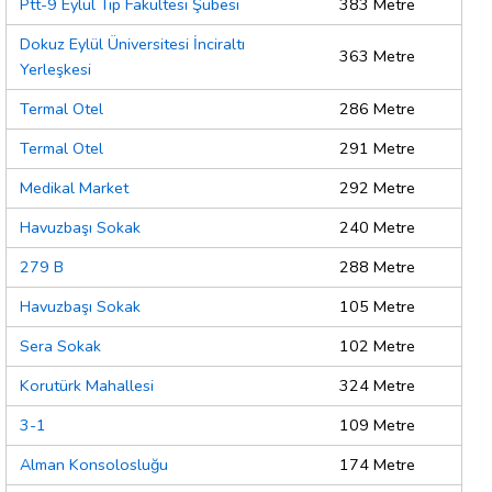
Ptt-9 Eylül Tıp Fakültesi Şubesi
383 Metre
Dokuz Eylül Üniversitesi İnciraltı
363 Metre
Yerleşkesi
Termal Otel
286 Metre
Termal Otel
291 Metre
Medikal Market
292 Metre
Havuzbaşı Sokak
240 Metre
279 B
288 Metre
Havuzbaşı Sokak
105 Metre
Sera Sokak
102 Metre
Korutürk Mahallesi
324 Metre
3-1
109 Metre
Alman Konsolosluğu
174 Metre