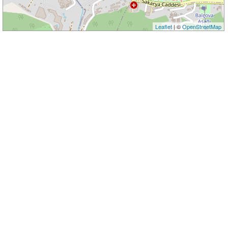
Leaflet
| ©
OpenStreetMap