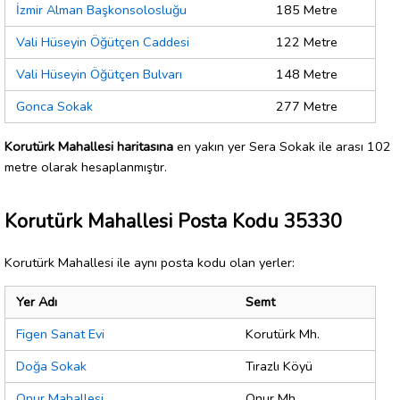
İzmir Alman Başkonsolosluğu
185 Metre
Vali Hüseyin Öğütçen Caddesi
122 Metre
Vali Hüseyin Öğütçen Bulvarı
148 Metre
Gonca Sokak
277 Metre
Korutürk Mahallesi haritasına
en yakın yer Sera Sokak ile arası 102
metre olarak hesaplanmıştır.
Korutürk Mahallesi Posta Kodu 35330
Korutürk Mahallesi ile aynı posta kodu olan yerler:
Yer Adı
Semt
Figen Sanat Evi
Korutürk Mh.
Doğa Sokak
Tırazlı Köyü
Onur Mahallesi
Onur Mh.