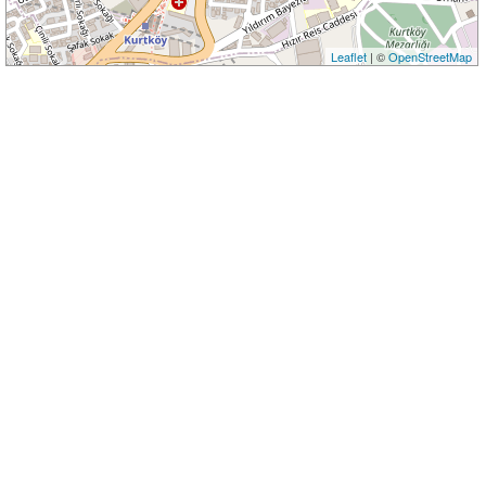
Leaflet
| ©
OpenStreetMap