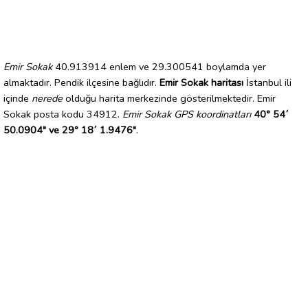
Emir Sokak
40.913914 enlem ve 29.300541 boylamda yer
almaktadır. Pendik ilçesine bağlıdır.
Emir Sokak haritası
İstanbul ili
içinde
nerede
olduğu harita merkezinde gösterilmektedir. Emir
Sokak posta kodu 34912.
Emir Sokak GPS koordinatları
40° 54´
50.0904" ve 29° 18´ 1.9476"
.