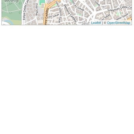
Leaflet
| ©
OpenStreetMap