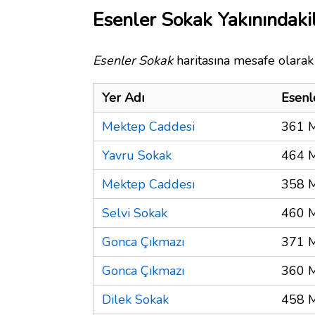
Esenler Sokak Yakınındaki
Esenler Sokak
haritasına mesafe olarak 
Yer Adı
Esenl
Mektep Caddesi
361 
Yavru Sokak
464 
Mektep Caddesı
358 
Selvi Sokak
460 
Gonca Çıkmazı
371 
Gonca Çıkmazı
360 
Dilek Sokak
458 