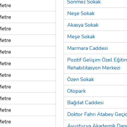
Sönmez Sokak
Metre
Neşe Sokak
Metre
Akasya Sokak
Metre
Meşe Sokak
Metre
Marmara Caddesi
Metre
Pozitif Gelişim Özel Eğiti
Metre
Rehabilitasyon Merkezi
Metre
Özen Sokak
Metre
Otopark
Metre
Bağdat Caddesi
Metre
Doktor Fahri Atabey Geçid
Metre
Avusturya Akademik Danı