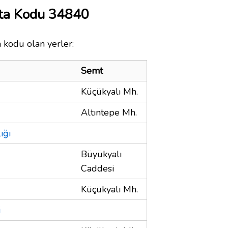
sta Kodu 34840
a kodu olan yerler:
Semt
Küçükyalı Mh.
Altıntepe Mh.
ığı
Büyükyalı
Caddesi
Küçükyalı Mh.
i