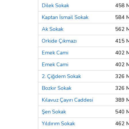
Dilek Sokak
458 
Kaptan İsmail Sokak
584 
Ak Sokak
562 
Orkide Çıkmazı
415 
Emek Cami
402 
Emek Cami
402 
2. Çiğdem Sokak
326 
Bozkır Sokak
326 
Kılavuz Çayırı Caddesi
389 
Şen Sokak
540 
Yıldırım Sokak
462 