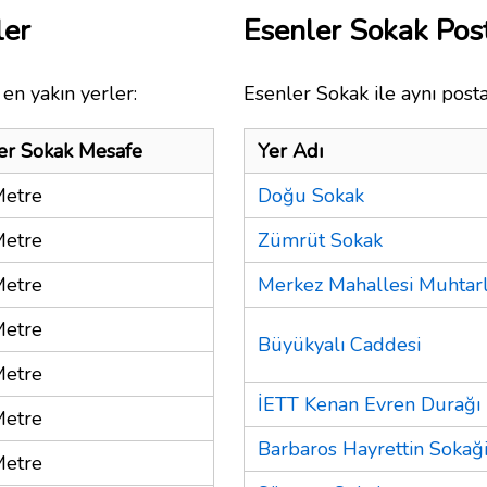
ler
Esenler Sokak Po
en yakın yerler:
Esenler Sokak ile aynı post
er Sokak Mesafe
Yer Adı
Metre
Doğu Sokak
Metre
Zümrüt Sokak
Metre
Merkez Mahallesi Muhtarl
Metre
Büyükyalı Caddesi
Metre
İETT Kenan Evren Durağı
Metre
Barbaros Hayrettin Sokağ
Metre