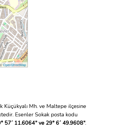
 ©
OpenStreetMap
Küçükyalı Mh. ve Maltepe ilçesine
tedir. Esenler Sokak posta kodu
° 57´ 11.6064" ve 29° 6´ 49.9608"
.