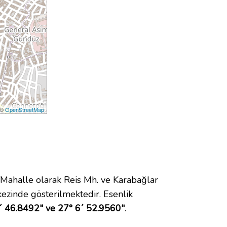
 ©
OpenStreetMap
ahalle olarak Reis Mh. ve Karabağlar
ezinde gösterilmektedir. Esenlik
´ 46.8492" ve 27° 6´ 52.9560"
.