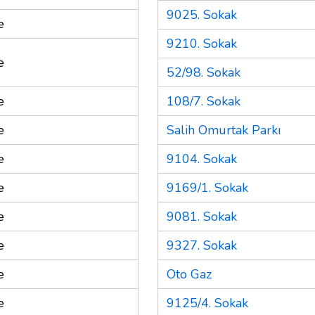
9025. Sokak
e
9210. Sokak
e
52/98. Sokak
e
108/7. Sokak
e
Salih Omurtak Parkı
e
9104. Sokak
e
9169/1. Sokak
e
9081. Sokak
e
9327. Sokak
e
Oto Gaz
e
9125/4. Sokak