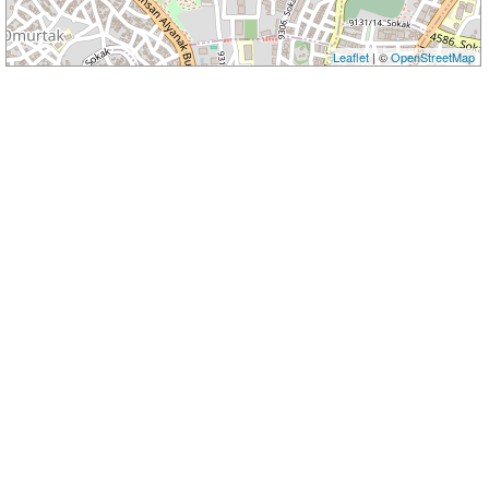
Leaflet
| ©
OpenStreetMap