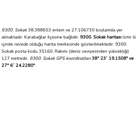
9300. Sokak
38.388653 enlem ve 27.106730 boylamda yer
almaktadır. Karabağlar ilçesine bağlıdır.
9300. Sokak haritası
Izmir ili
içinde
nerede
olduğu harita merkezinde gösterilmektedir. 9300.
Sokak posta kodu 35160. Rakımı (deniz seviyesinden yüksekliği)
127 metredir.
9300. Sokak GPS koordinatları
38° 23´ 19.1508" ve
27° 6´ 24.2280"
.