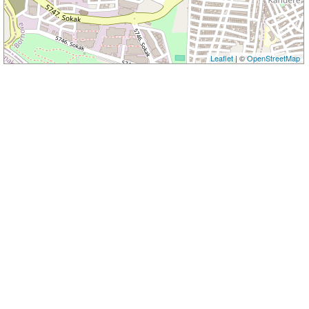
Leaflet
| ©
OpenStreetMap