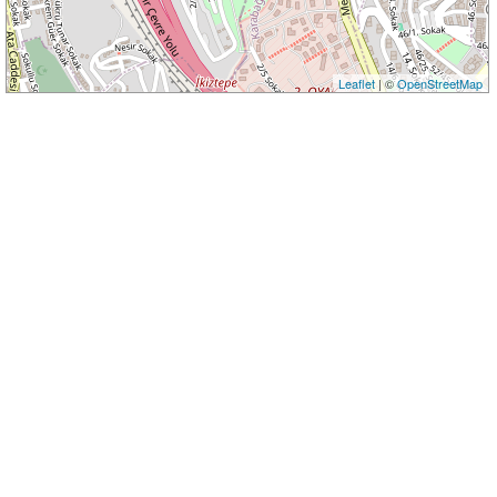
Leaflet
| ©
OpenStreetMap