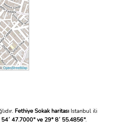
 ©
OpenStreetMap
lıdır.
Fethiye Sokak haritası
Istanbul ili
 54´ 47.7000" ve 29° 8´ 55.4856"
.