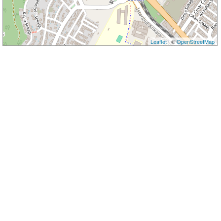
Leaflet
| ©
OpenStreetMap