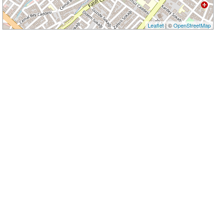
Leaflet
| ©
OpenStreetMap