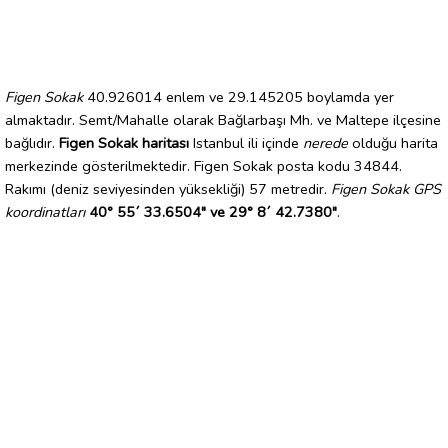
Figen Sokak
40.926014 enlem ve 29.145205 boylamda yer
almaktadır. Semt/Mahalle olarak Bağlarbaşı Mh. ve Maltepe ilçesine
bağlıdır.
Figen Sokak haritası
Istanbul ili içinde
nerede
olduğu harita
merkezinde gösterilmektedir. Figen Sokak posta kodu 34844.
Rakımı (deniz seviyesinden yüksekliği) 57 metredir.
Figen Sokak GPS
koordinatları
40° 55´ 33.6504" ve 29° 8´ 42.7380"
.