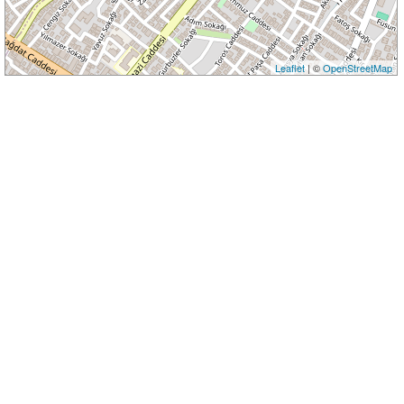
Leaflet
| ©
OpenStreetMap