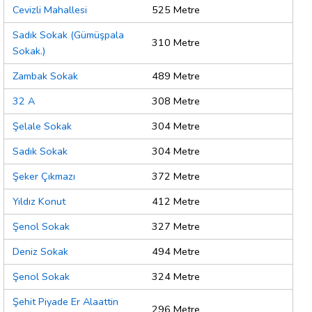
Cevizli Mahallesi
525 Metre
Sadık Sokak (Gümüşpala
310 Metre
Sokak.)
Zambak Sokak
489 Metre
32 A
308 Metre
Şelale Sokak
304 Metre
Sadık Sokak
304 Metre
Şeker Çıkmazı
372 Metre
Yıldız Konut
412 Metre
Şenol Sokak
327 Metre
Deniz Sokak
494 Metre
Şenol Sokak
324 Metre
Şehit Piyade Er Alaattin
296 Metre