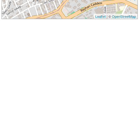
Leaflet
| ©
OpenStreetMap