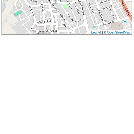
Leaflet
| ©
OpenStreetMap