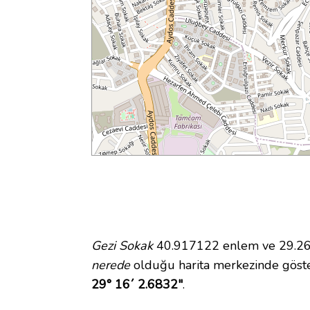
Gezi Sokak
40.917122 enlem ve 29.2674
nerede
olduğu harita merkezinde göste
29° 16´ 2.6832"
.