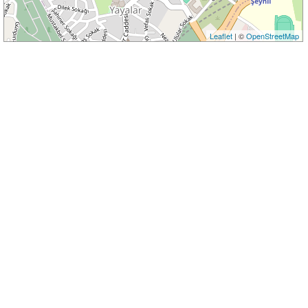
Leaflet
| ©
OpenStreetMap