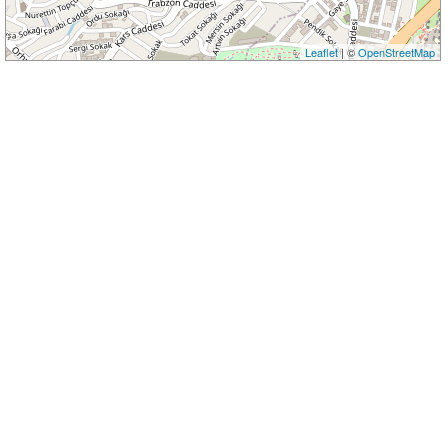
Leaflet
| ©
OpenStreetMap