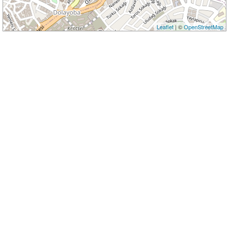
Leaflet
| ©
OpenStreetMap