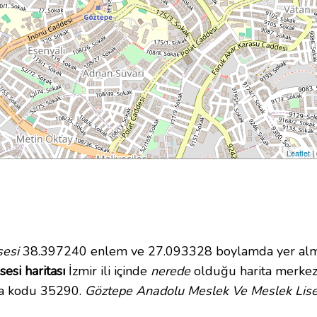
Leaflet
|
sesi
38.397240 enlem ve 27.093328 boylamda yer almakt
si haritası
İzmir ili içinde
nerede
olduğu harita merkez
ta kodu 35290.
Göztepe Anadolu Meslek Ve Meslek Lises