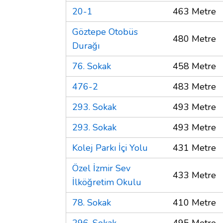
20-1
463 Metre
Göztepe Otobüs
480 Metre
Durağı
76. Sokak
458 Metre
476-2
483 Metre
293. Sokak
493 Metre
293. Sokak
493 Metre
Kolej Parkı İçi Yolu
431 Metre
Özel İzmir Sev
433 Metre
İlköğretim Okulu
78. Sokak
410 Metre
296. Sokak
495 Metre