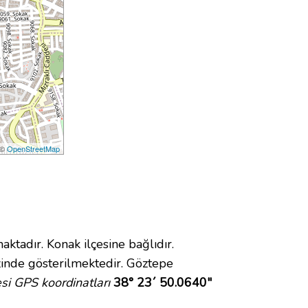
 ©
OpenStreetMap
adır. Konak ilçesine bağlıdır.
inde gösterilmektedir. Göztepe
i GPS koordinatları
38° 23´ 50.0640"