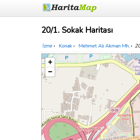
20/1. Sokak Haritası
İzmir
›
Konak
›
Mehmet Ali Akman Mh.
›
20
+
−