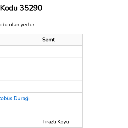
a Kodu 35290
odu olan yerler:
Semt
tobüs Durağı
Tırazlı Köyü