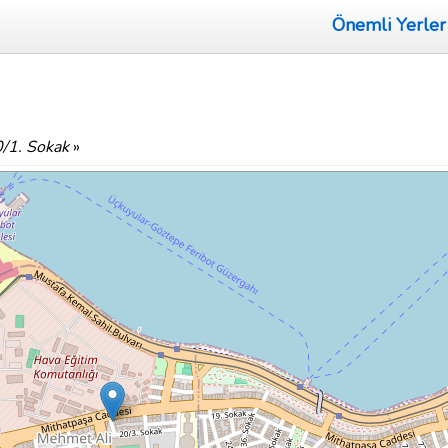
Önemli Yerler
/1. Sokak
»