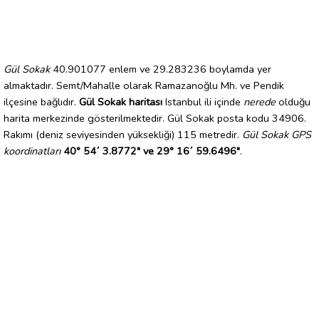
Gül Sokak
40.901077 enlem ve 29.283236 boylamda yer
almaktadır. Semt/Mahalle olarak Ramazanoğlu Mh. ve Pendik
ilçesine bağlıdır.
Gül Sokak haritası
Istanbul ili içinde
nerede
olduğu
harita merkezinde gösterilmektedir. Gül Sokak posta kodu 34906.
Rakımı (deniz seviyesinden yüksekliği) 115 metredir.
Gül Sokak GPS
koordinatları
40° 54´ 3.8772" ve 29° 16´ 59.6496"
.