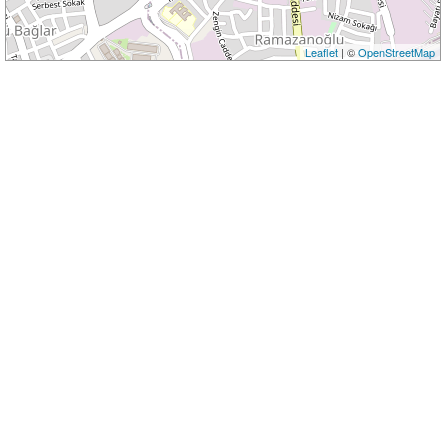
Leaflet
| ©
OpenStreetMap