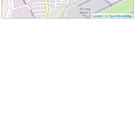
Leaflet
| ©
OpenStreetMap