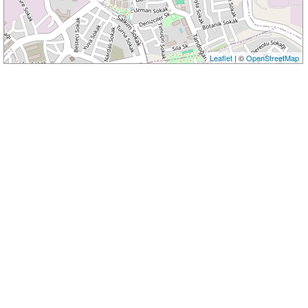
Leaflet
| ©
OpenStreetMap