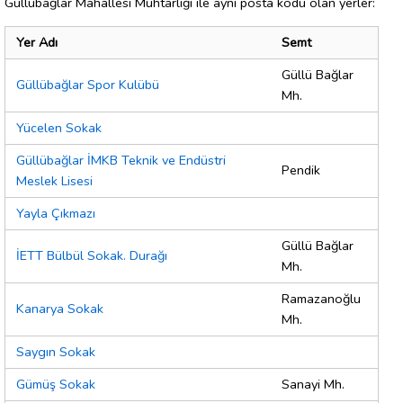
Güllübağlar Mahallesi Muhtarlığı ile aynı posta kodu olan yerler:
Yer Adı
Semt
Güllü Bağlar
Güllübağlar Spor Kulübü
Mh.
Yücelen Sokak
Güllübağlar İMKB Teknik ve Endüstri
Pendik
Meslek Lisesi
Yayla Çıkmazı
Güllü Bağlar
İETT Bülbül Sokak. Durağı
Mh.
Ramazanoğlu
Kanarya Sokak
Mh.
Saygın Sokak
Gümüş Sokak
Sanayi Mh.