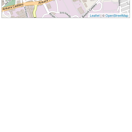
Leaflet
| ©
OpenStreetMap