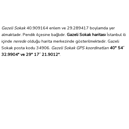
Gazeli Sokak
40.909164 enlem ve 29.289417 boylamda yer
almaktadır. Pendik ilçesine bağlıdır.
Gazeli Sokak haritası
İstanbul ili
içinde
nerede
olduğu harita merkezinde gösterilmektedir. Gazeli
Sokak posta kodu 34906.
Gazeli Sokak GPS koordinatları
40° 54´
32.9904" ve 29° 17´ 21.9012"
.