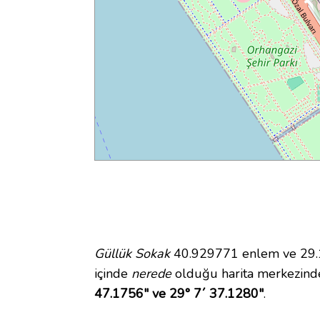
Güllük Sokak
40.929771 enlem ve 29.12
içinde
nerede
olduğu harita merkezind
47.1756" ve 29° 7´ 37.1280"
.