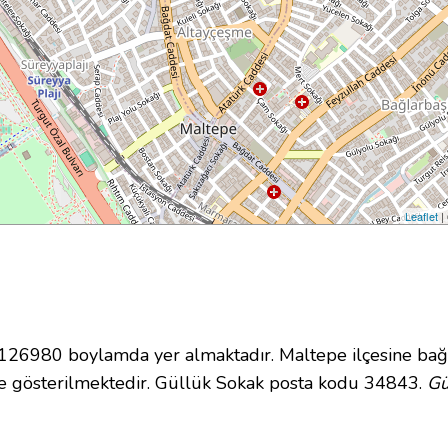
Leaflet
|
6980 boylamda yer almaktadır. Maltepe ilçesine bağl
e gösterilmektedir. Güllük Sokak posta kodu 34843.
Gü