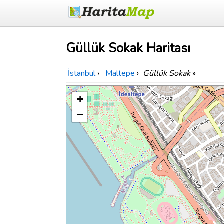
Güllük Sokak Haritası
İstanbul
›
Maltepe
›
Güllük Sokak
»
+
−