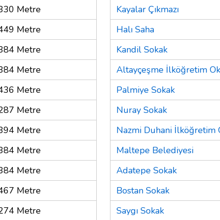
330 Metre
Kayalar Çıkmazı
449 Metre
Halı Saha
384 Metre
Kandil Sokak
384 Metre
Altayçeşme İlköğretim O
436 Metre
Palmiye Sokak
287 Metre
Nuray Sokak
394 Metre
Nazmi Duhani İlköğretim
384 Metre
Maltepe Belediyesi
384 Metre
Adatepe Sokak
467 Metre
Bostan Sokak
274 Metre
Saygı Sokak