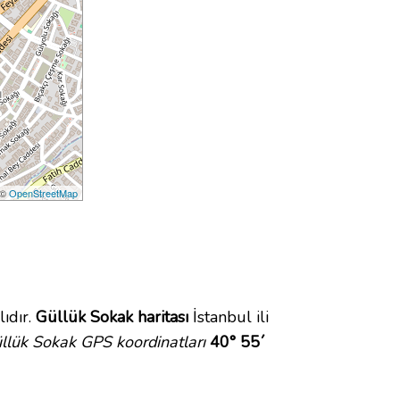
 ©
OpenStreetMap
ıdır.
Güllük Sokak haritası
İstanbul ili
llük Sokak GPS koordinatları
40° 55´