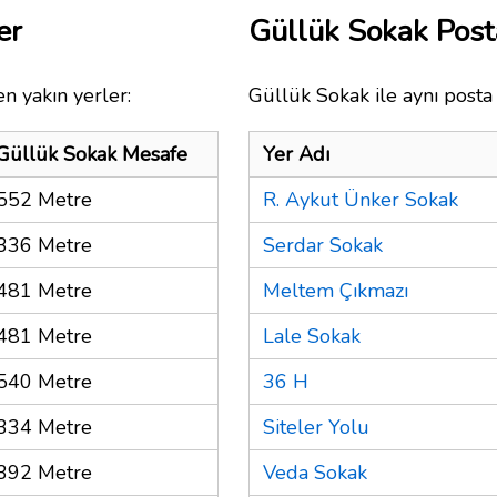
er
Güllük Sokak Pos
n yakın yerler:
Güllük Sokak ile aynı posta
Güllük Sokak Mesafe
Yer Adı
552 Metre
R. Aykut Ünker Sokak
336 Metre
Serdar Sokak
481 Metre
Meltem Çıkmazı
481 Metre
Lale Sokak
540 Metre
36 H
334 Metre
Siteler Yolu
392 Metre
Veda Sokak