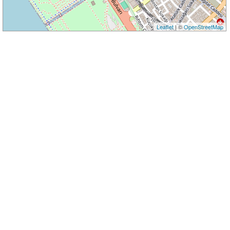
Leaflet
| ©
OpenStreetMap